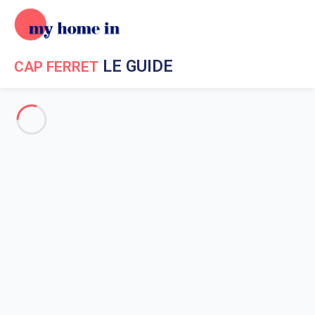
LE GUIDE
CAP FERRET
Guide My Home In Cap Ferret
Pour tout savoir sur Cap Ferret !
L'Histoire du Cap Ferret
Les célébrités au Cap-Ferret
Les films célèbres tournés au Cap-Ferret
La géographie du Cap Ferret
Comment se rendre au Cap-Ferret ?
Visite de Musées au Cap Ferret
Les plages au Cap Ferret
La plage de l’Herbe, une parenthèse d’évasion pour toute
la famille
La plage du Crohot
Plage de Bertic à Claouey