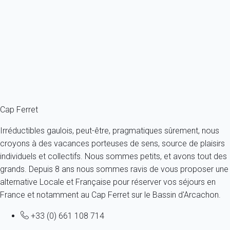
Cette superbe villa pour 8 personnes avec piscine et jardin paysagé est
un...
France - Gironde - Bassin d'Arcachon
8 personnes - 4 chambres - 3 salles de bain
À partir de
624€
/nuit
Ref : 85538
Cap Ferret
Irréductibles gaulois, peut-être, pragmatiques sûrement, nous
croyons à des vacances porteuses de sens, source de plaisirs
individuels et collectifs. Nous sommes petits, et avons tout des
grands. Depuis 8 ans nous sommes ravis de vous proposer une
alternative Locale et Française pour réserver vos séjours en
France et notamment au Cap Ferret sur le Bassin d'Arcachon.
+33 (0) 661 108 714