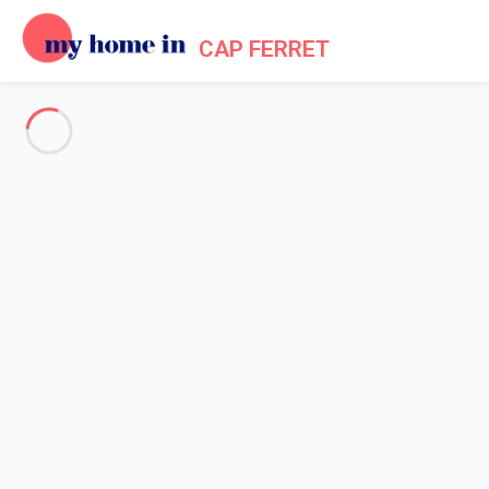
CAP FERRET
Conditions Générales
d'utilisation des sites My Home
In Cap Ferret
Accueil
Conditions Générales d'utilisation
1. Généralités: acceptation des conditions d'utilisation des
sites My Home In Cap Ferret
- opérés par la société My home in SAS