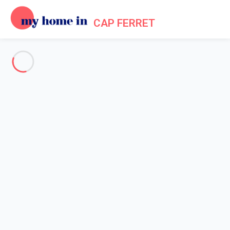
CAP FERRET
Voir toutes les photos
Aperçu
Description
Carte
Tarifs et disponibilités
Avis (4)
Accueil
Location maison Lège Cap Ferret
Maison 5 chambres Lège-cap-ferret
Maison 5 chambres Lège-cap-
ferret