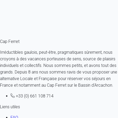
France - Gironde - Bassin d'Arcachon - Lège-Cap-Ferret
8 personnes - 4 chambres - 3 salles de bain
À partir de
350€
/nuit
Ref : 92746
Fermer
Cap Ferret
Irréductibles gaulois, peut-être, pragmatiques sûrement, nous
croyons à des vacances porteuses de sens, source de plaisirs
individuels et collectifs. Nous sommes petits, et avons tout des
grands. Depuis 8 ans nous sommes ravis de vous proposer une
alternative Locale et Française pour réserver vos séjours en
France et notamment au Cap Ferret sur le Bassin d'Arcachon.
+33 (0) 661 108 714
Liens utiles
FAQ